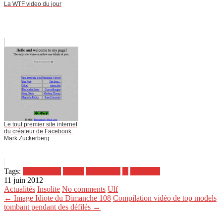
La WTF video du jour
Le tout premier site internet
du créateur de Facebook:
Mark Zuckerberg
Tags:
automatique
corvée
faire son lit
lit
robotique
11 juin 2012
Actualités
Insolite
No comments
Ulf
← Image Idiote du Dimanche 108
Compilation vidéo de top models
tombant pendant des défilés →