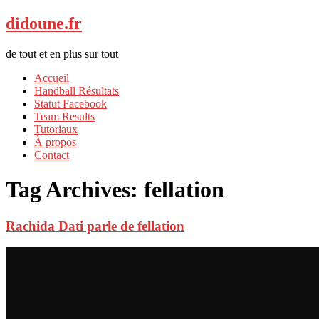
didoune.fr
de tout et en plus sur tout
Accueil
Handball Résultats
Statut Facebook
Team Results
Tutoriaux
À propos
Contact
Tag Archives:
fellation
Rachida Dati parle de fellation