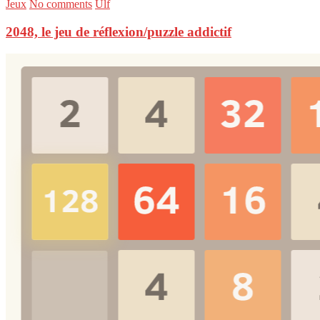
Jeux
No comments
Ulf
2048, le jeu de réflexion/puzzle addictif