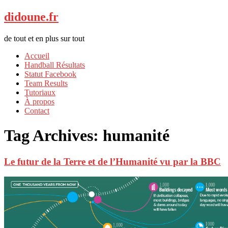
didoune.fr
de tout et en plus sur tout
Accueil
Handball Résultats
Statut Facebook
Team Results
Tutoriaux
À propos
Contact
Tag Archives:
humanité
Le futur de la Terre et de l’Humanité vu par la BBC