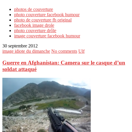
photos de couverture
photo couverture facebook humour
photo de couverture fb original
facebook image drole
photo couverture drôle
image couverture facebook humour
30 septembre 2012
image idiote du dimanche
No comments
Ulf
Guerre en Afghanistan: Camera sur le casque d’un
soldat attaqué