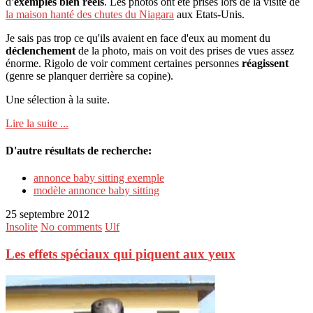
d
'exemples bien réels
. Les photos ont été prises lors de la visite de
la maison hanté des chutes du Niagara
aux Etats-Unis.
Je sais pas trop ce qu'ils avaient en face d'eux au moment du
déclenchement
de la photo, mais on voit des prises de vues assez
énorme. Rigolo de voir comment certaines personnes
réagissent
(genre se planquer derrière sa copine).
Une sélection à la suite.
Lire la suite ...
D'autre résultats de recherche:
annonce baby sitting exemple
modèle annonce baby sitting
25 septembre 2012
Insolite
No comments
Ulf
Les effets spéciaux qui piquent aux yeux