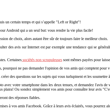
uis un certain temps et qui s’appelle "Left or Right"!
 pour Android qui a un seul but: vous rendre la vie plus facile!
ession de choix, alors autant être sûr de toujours faire le meilleur choix.
ulter des avis sur Internet est par exemple une tendance qui se générali
tes. Certaines
sociétés non scrupuleuses
sont mêmes payées pour laisser 
as, pourquoi ne pas demander l'opinion de vos amis qui comptent pour 
créer des questions sur les sujets qui vous turlupinent et les soumettre 
to avec votre smartphone dans les deux tenues, et demandez l'avis de v
 plaira! Ou sondez simplement vos amis pour connaître leur avis "C'est q
veront des réponses fiables.
mises à vos amis Facebook. Grâce à leurs avis éclairés, vous pourrez alor