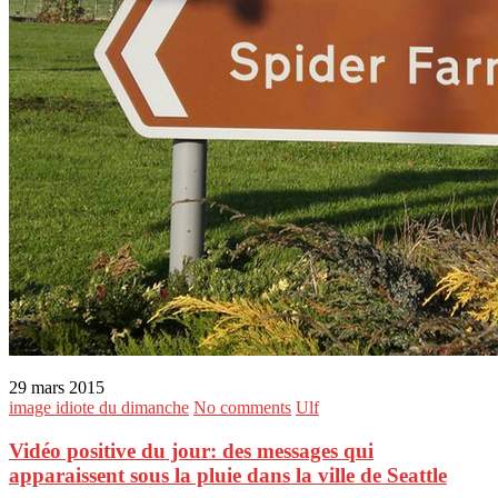
29 mars 2015
image idiote du dimanche
No comments
Ulf
Vidéo positive du jour: des messages qui
apparaissent sous la pluie dans la ville de Seattle