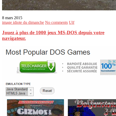
8 mars 2015
image idiote du dimanche
No comments
Ulf
Jouez à plus de 1000 jeux MS-DOS depuis votre
navigateur.