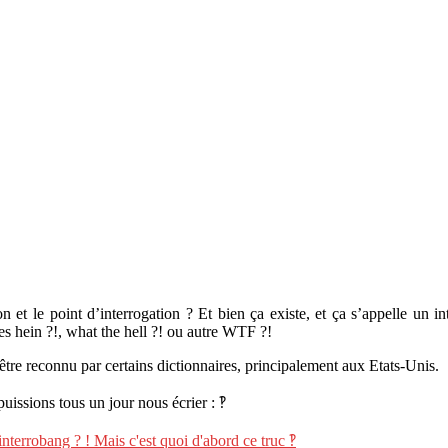
et le point d’interrogation ? Et bien ça existe, et ça s’appelle un in
les hein ?!, what the hell ?! ou autre WTF ?!
être reconnu par certains dictionnaires, principalement aux Etats-Unis.
uissions tous un jour nous écrier : ‽
interrobang ? ! Mais c'est quoi d'abord ce truc ‽