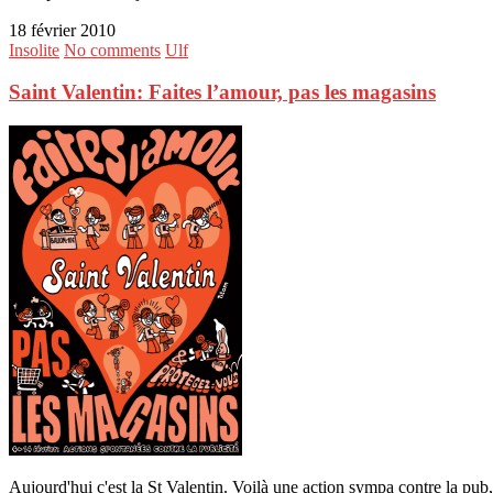
18 février 2010
Insolite
No comments
Ulf
Saint Valentin: Faites l’amour, pas les magasins
Aujourd'hui c'est la St Valentin. Voilà une action sympa contre la pub,