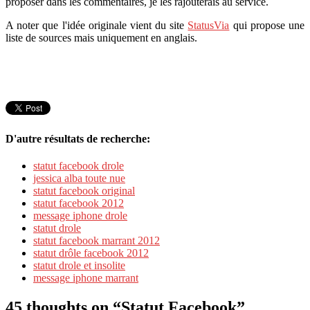
proposer dans les commentaires, je les rajouterais au service.
A noter que l'idée originale vient du site
StatusVia
qui propose une
liste de sources mais uniquement en anglais.
D'autre résultats de recherche:
statut facebook drole
jessica alba toute nue
statut facebook original
statut facebook 2012
message iphone drole
statut drole
statut facebook marrant 2012
statut drôle facebook 2012
statut drole et insolite
message iphone marrant
45 thoughts on “
Statut Facebook
”