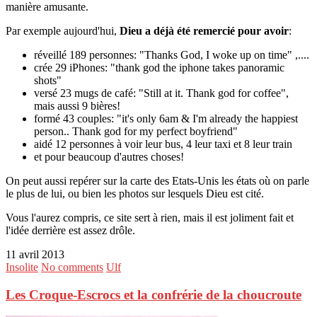
manière amusante.
Par exemple aujourd'hui,
Dieu a déjà été remercié pour avoir
:
réveillé 189 personnes: "Thanks God, I woke up on time" ,....
crée 29 iPhones: "thank god the iphone takes panoramic
shots"
versé 23 mugs de café: "Still at it. Thank god for coffee",
mais aussi 9 bières!
formé 43 couples: "it's only 6am & I'm already the happiest
person.. Thank god for my perfect boyfriend"
aidé 12 personnes à voir leur bus, 4 leur taxi et 8 leur train
et pour beaucoup d'autres choses!
On peut aussi repérer sur la carte des Etats-Unis les états où on parle
le plus de lui, ou bien les photos sur lesquels Dieu est cité.
Vous l'aurez compris, ce site sert à rien, mais il est joliment fait et
l'idée derrière est assez drôle.
11 avril 2013
Insolite
No comments
Ulf
Les Croque-Escrocs et la confrérie de la choucroute