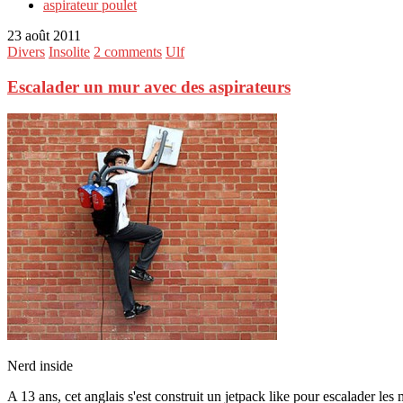
aspirateur poulet
23 août 2011
Divers
Insolite
2 comments
Ulf
Escalader un mur avec des aspirateurs
Nerd inside
A 13 ans, cet anglais s'est construit un jetpack like pour escalader les 