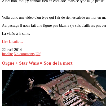
Alors bon, moi j'y connais rien en escalade, mais ce type là, je pense
Voilà donc une vidéo d'un type qui l'air de rien escalade un mur en 
Au passage il nous fait une figure peu bizarre (je suis d'ailleurs pas cert
La vidéo à la suite.
Lire la suite ...
22 avril 2014
Insolite
No comments
Ulf
Orgue + Star Wars = Son de la mort