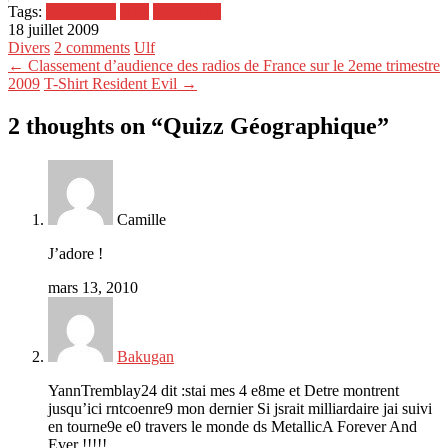
Tags:
géographie
Jeux
traveler IQ
18 juillet 2009
Divers
2 comments
Ulf
← Classement d’audience des radios de France sur le 2eme trimestre
2009
T-Shirt Resident Evil →
2 thoughts on “
Quizz Géographique
”
Camille
J’adore !
mars 13, 2010
Bakugan
YannTremblay24 dit :stai mes 4 e8me et Detre montrent
jusqu’ici rntcoenre9 mon dernier Si jsrait milliardaire jai suivi
en tourne9e e0 travers le monde ds MetallicA Forever And
Ever !!!!!