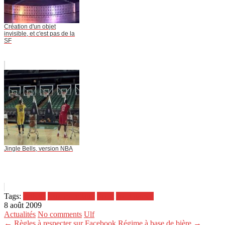
Création d'un objet
invisible, et c'est pas de la
SF
Jingle Bells, version NBA
Tags:
activité
jeux mondiaux
Sport
sport games
8 août 2009
Actualités
No comments
Ulf
← Règles à respecter sur Facebook
Régime à base de bière →