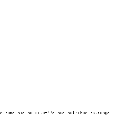
> <em> <i> <q cite=""> <s> <strike> <strong> 