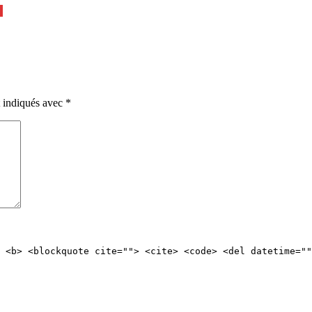
u
t indiqués avec
*
 <b> <blockquote cite=""> <cite> <code> <del datetime=""