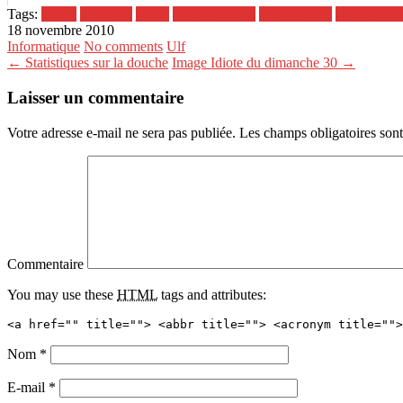
Tags:
astuce
facebook
j'aime
page facebook
pas rejoindre
voir conten
18 novembre 2010
Informatique
No comments
Ulf
← Statistiques sur la douche
Image Idiote du dimanche 30 →
Laisser un commentaire
Votre adresse e-mail ne sera pas publiée.
Les champs obligatoires son
Commentaire
You may use these
HTML
tags and attributes:
<a href="" title=""> <abbr title=""> <acronym title="">
Nom
*
E-mail
*