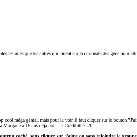
es les unes que les autres qui jouent sur la curioisité des gens pour att
op cool méga génial, mais pour la voir, il faut cliquer sur le bouton "J'
a Morgane a 16 ans déjà hot" => Crédibilité -20.
ontenu caché, sans cliquez sur j'aime ou sans rejoindre le groupe