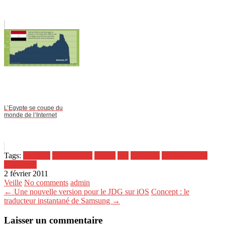
L’Egypte se coupe du
monde de l’Internet
Tags:
check-in
check-in-des
Divers
gps
pnd / gps
sentation-vous
téléphonie
2 février 2011
Veille
No comments
admin
← Une nouvelle version pour le JDG sur iOS
Concept : le
traducteur instantané de Samsung →
Laisser un commentaire