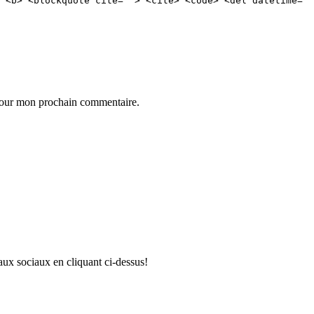
 <b> <blockquote cite=""> <cite> <code> <del datetime=""
 pour mon prochain commentaire.
aux sociaux en cliquant ci-dessus!