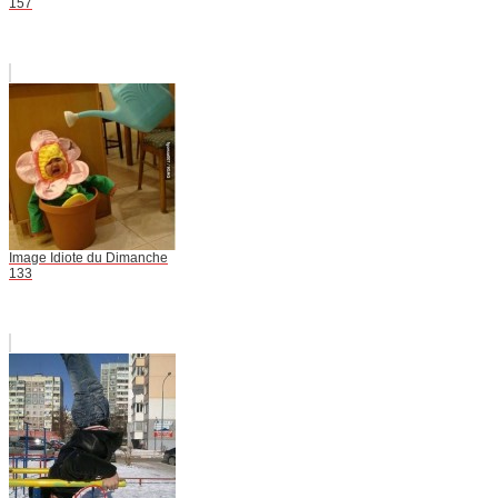
157
Image Idiote du Dimanche
133