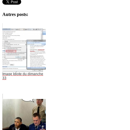
Autres posts:
Image Idiote du dimanche
33