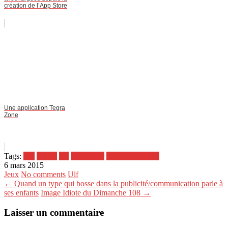
création de l’App Store
Une application Tegra
Zone
Tags:
dos
gratuit
jeu
navigateur
pas d'installation
6 mars 2015
Jeux
No comments
Ulf
← Quand un type qui bosse dans la publicité/communication parle à
ses enfants
Image Idiote du Dimanche 108 →
Laisser un commentaire