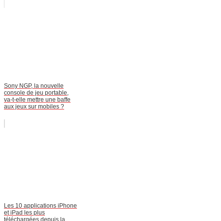
Sony NGP, la nouvelle
console de jeu portable,
va-t-elle mettre une baffe
aux jeux sur mobiles ?
Les 10 applications iPhone
et iPad les plus
téléchargées depuis la