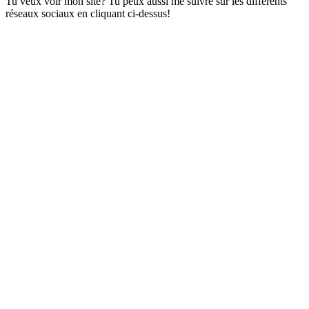
Tu veux voir mon site? Tu peux aussi me suivre sur les différents
réseaux sociaux en cliquant ci-dessus!