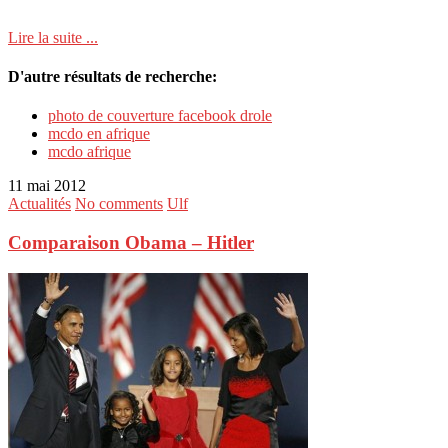
Lire la suite ...
D'autre résultats de recherche:
photo de couverture facebook drole
mcdo en afrique
mcdo afrique
11 mai 2012
Actualités
No comments
Ulf
Comparaison Obama – Hitler