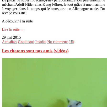
Le pitch:
le super flic Kung-Fury part combattre son pire ennemi, le
méchant Adolf Hitler alias Kung Führer, le tout grâce à une machine
à voyager dans le temps qui le transporte en Allemagne nazie. Du
rêve je vous dis.
A découvir à la suite
Lire la suite ...
29 mai 2015
Actualités
Graphisme
Insolite
No comments
Ulf
Les chatons sont nos amis (vidéos)