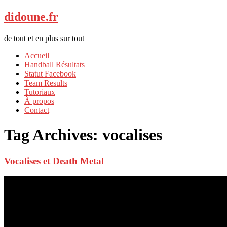
didoune.fr
de tout et en plus sur tout
Accueil
Handball Résultats
Statut Facebook
Team Results
Tutoriaux
À propos
Contact
Tag Archives:
vocalises
Vocalises et Death Metal