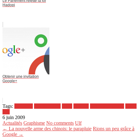
Le Parlement rejette la loi
Hadopi
Obtenir une invitation
Google+
Tags:
air france
charlie hebdo
crash
sarkozy
sarkozy je te vois
t-shirt
une
6 juin 2009
Actualités
Graphisme
No comments
Ulf
← La nouvelle arme des chinois: le parapluie
Rions un peu grâce à
Google →