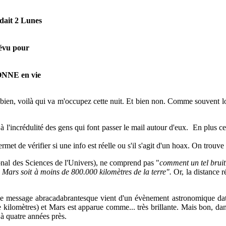
édait 2 Lunes
révu pour
SONNE en vie
en, voilà qui va m'occupez cette nuit. Et bien non. Comme souvent lor
e à l'incrédulité des gens qui font passer le mail autour d'eux. En plus 
ermet de vérifier si une info est réelle ou s'il s'agit d'un hoax. On trouv
onal des Sciences de l'Univers), ne comprend pas "
comment un tel bruit 
e Mars soit à moins de 800.000 kilomètres de la terre".
Or, la distance ré
ce message abracadabrantesque vient d'un évènement astronomique data
de kilomètres) et Mars est apparue comme... très brillante. Mais bon, d
 à quatre années près.