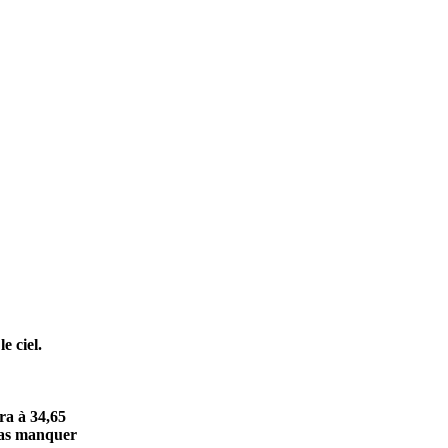
e ciel.
era à 34,65
 pas manquer