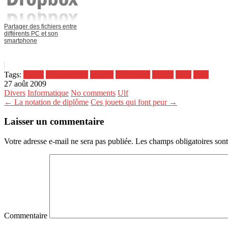
Partager des fichiers entre
différents PC et son
smartphone
Tags:
00h30
27 aout 2009
canular
deux lunes
espace
hoax
mars
27 août 2009
Divers
Informatique
No comments
Ulf
← La notation de diplôme
Ces jouets qui font peur →
Laisser un commentaire
Votre adresse e-mail ne sera pas publiée.
Les champs obligatoires son
Commentaire