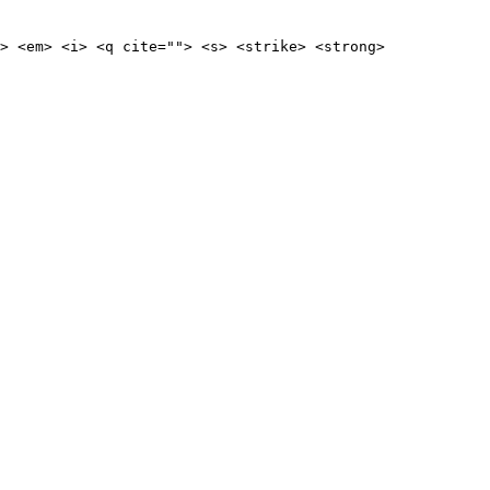
> <em> <i> <q cite=""> <s> <strike> <strong> 