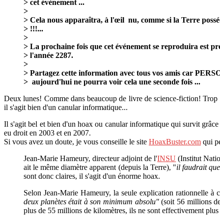
> cet évènement ...
>
> Cela nous apparaîtra, à l'œil nu, comme si la Terre poss
> !!!...
>
> La prochaine fois que cet événement se reproduira est p
> l'année 2287.
>
> Partagez cette information avec tous vos amis car PER
> aujourd'hui ne pourra voir cela une seconde fois ...
Deux lunes! Comme dans beaucoup de livre de science-fiction! Trop bi
il s'agit bien d'un canular informatique...
Il s'agit bel et bien d'un hoax ou canular informatique qui survit grâc
eu droit en 2003 et en 2007.
Si vous avez un doute, je vous conseille le site
HoaxBuster.com
qui p
Jean-Marie Hameury, directeur adjoint de l'
INSU
(Institut Nati
ait le même diamètre apparent (depuis la Terre), "
il faudrait qu
sont donc claires, il s'agit d'un énorme hoax.
Selon Jean-Marie Hameury, la seule explication rationnelle à 
deux planètes était à son minimum absolu"
(soit 56 millions 
plus de 55 millions de kilomètres, ils ne sont effectivement plus