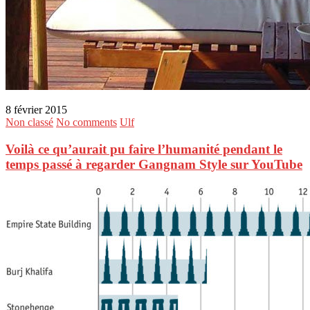
8 février 2015
Non classé
No comments
Ulf
Voilà ce qu’aurait pu faire l’humanité pendant le
temps passé à regarder Gangnam Style sur YouTube