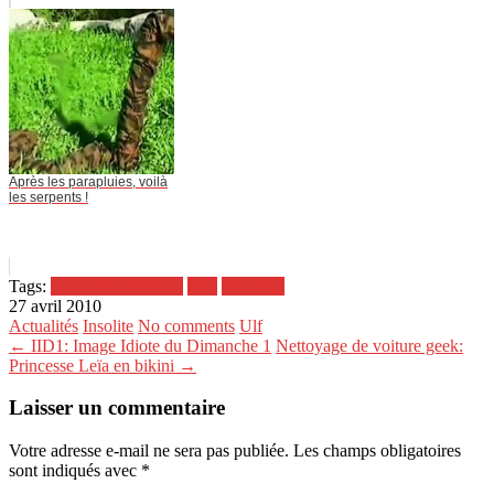
Après les parapluies, voilà
les serpents !
Tags:
crème pour la peau
haiti
thailande
27 avril 2010
Actualités
Insolite
No comments
Ulf
← IID1: Image Idiote du Dimanche 1
Nettoyage de voiture geek:
Princesse Leïa en bikini →
Laisser un commentaire
Votre adresse e-mail ne sera pas publiée.
Les champs obligatoires
sont indiqués avec
*