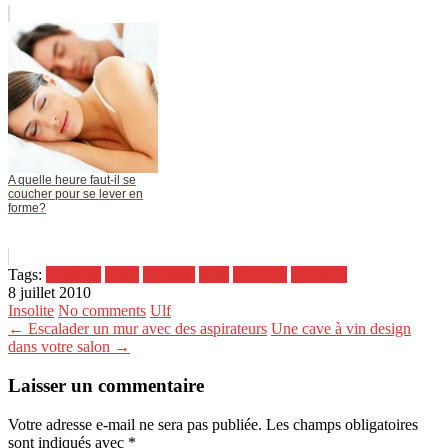
A quelle heure faut-il se
coucher pour se lever en
forme?
Tags:
boutique
chien
costume
geek
Harrod's
star wars
8 juillet 2010
Insolite
No comments
Ulf
← Escalader un mur avec des aspirateurs
Une cave à vin design
dans votre salon →
Laisser un commentaire
Votre adresse e-mail ne sera pas publiée.
Les champs obligatoires
sont indiqués avec
*