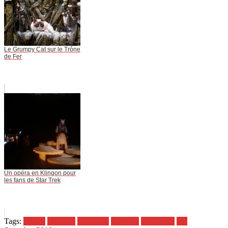
Le Grumpy Cat sur le Trône
de Fer
Un opéra en Klingon pour
les fans de Star Trek
Tags:
dingue
fraiseuse
générique
imitation
mac gyver
wtf