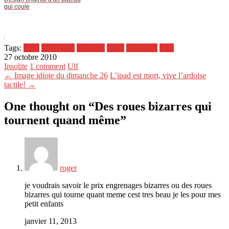
qui coule
Tags:
carré
engrenage
originale
ovale
pas ronde
roue
27 octobre 2010
Insolite
1 comment
Ulf
← Image idiote du dimanche 26
L’ipad est mort, vive l’ardoise
tactile! →
One thought on “
Des roues bizarres qui
tournent quand même
”
roger
je voudrais savoir le prix engrenages bizarres ou des roues
bizarres qui tourne quant meme cest tres beau je les pour mes
petit enfants
janvier 11, 2013