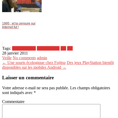
1995 : et la censure sur
Internet fut !
Tags:
conditions-qui
les-meilleures
usa
wtf
28 janvier 2011
Veille
No comments
admin
← Une souris écologique chez Fujitsu
Des jeux PlayStation bientôt
disponibles sur les mobiles Android →
Laisser un commentaire
Votre adresse e-mail ne sera pas publiée.
Les champs obligatoires
sont indiqués avec
*
Commentaire