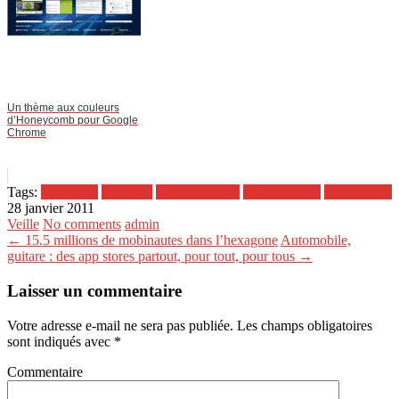
Un thème aux couleurs
d’Honeycomb pour Google
Chrome
Tags:
intel-n550
portables
retrouvez-nous
solution-1024
ventuel-prix
28 janvier 2011
Veille
No comments
admin
← 15.5 millions de mobinautes dans l’hexagone
Automobile,
guitare : des app stores partout, pour tout, pour tous →
Laisser un commentaire
Votre adresse e-mail ne sera pas publiée.
Les champs obligatoires
sont indiqués avec
*
Commentaire