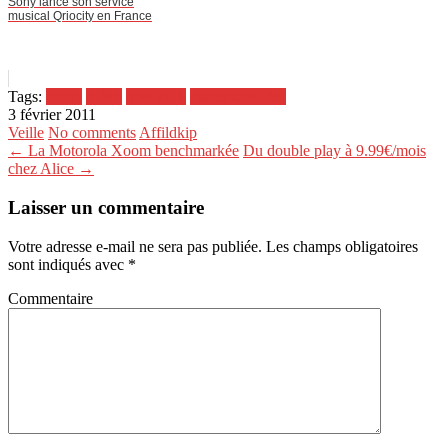
Sony lance son service
musical Qriocity en France
Tags:
html5
métro
new york
placements-des
3 février 2011
Veille
No comments
Affildkip
← La Motorola Xoom benchmarkée
Du double play à 9.99€/mois
chez Alice →
Laisser un commentaire
Votre adresse e-mail ne sera pas publiée.
Les champs obligatoires
sont indiqués avec
*
Commentaire