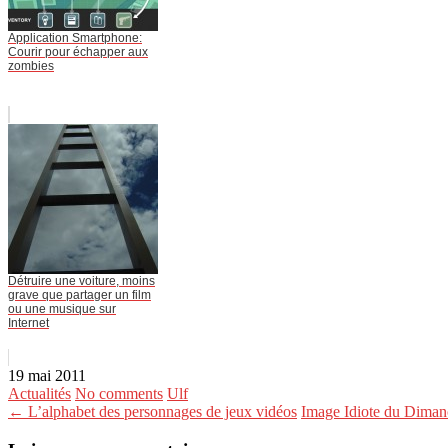
Application Smartphone:
Courir pour échapper aux
zombies
Détruire une voiture, moins
grave que partager un film
ou une musique sur
Internet
19 mai 2011
Actualités
No comments
Ulf
← L’alphabet des personnages de jeux vidéos
Image Idiote du Dima