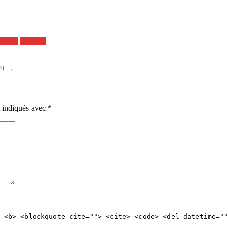
active
youtube
59 →
t indiqués avec
*
 <b> <blockquote cite=""> <cite> <code> <del datetime=""