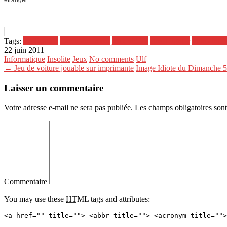
étranger
Tags:
explication
fonctionnement
jeux vidéos
street fighter
video inter
22 juin 2011
Informatique
Insolite
Jeux
No comments
Ulf
← Jeu de voiture jouable sur imprimante
Image Idiote du Dimanche 
Laisser un commentaire
Votre adresse e-mail ne sera pas publiée.
Les champs obligatoires son
Commentaire
You may use these
HTML
tags and attributes:
<a href="" title=""> <abbr title=""> <acronym title="">