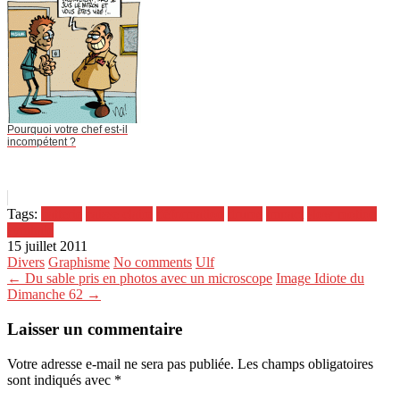
Pourquoi votre chef est-il
incompétent ?
Tags:
batterie
caisse claire
déformation
drums
impact
slow motion
symbale
15 juillet 2011
Divers
Graphisme
No comments
Ulf
← Du sable pris en photos avec un microscope
Image Idiote du
Dimanche 62 →
Laisser un commentaire
Votre adresse e-mail ne sera pas publiée.
Les champs obligatoires
sont indiqués avec
*