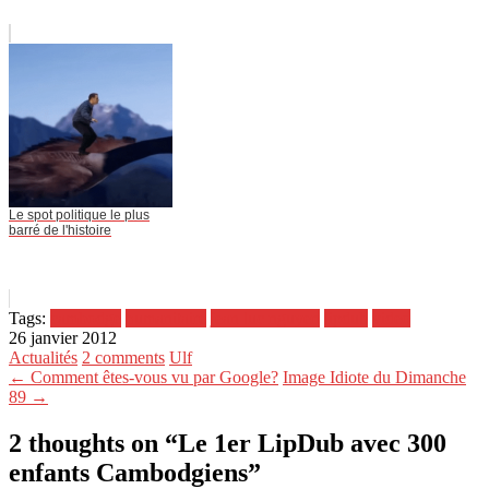
Le spot politique le plus
barré de l'histoire
Tags:
cambodge
humanitaire
jean luc nguyen
lipdub
video
26 janvier 2012
Actualités
2 comments
Ulf
← Comment êtes-vous vu par Google?
Image Idiote du Dimanche
89 →
2 thoughts on “
Le 1er LipDub avec 300
enfants Cambodgiens
”