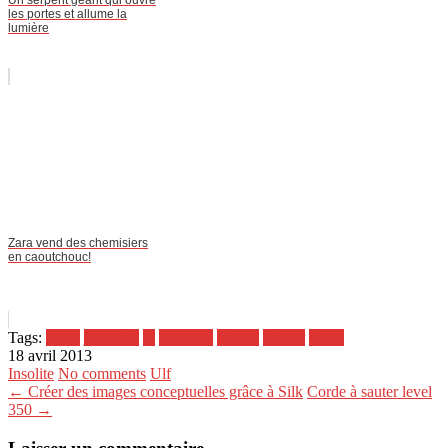
Un serpent géant qui ouvre
les portes et allume la
lumière
Zara vend des chemisiers
en caoutchouc!
Tags:
écran
jolie fille
lg
publicité
toilette
urinoir
video
18 avril 2013
Insolite
No comments
Ulf
← Créer des images conceptuelles grâce à Silk
Corde à sauter level
350 →