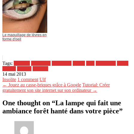
Le maquillage de lèvres en
forme d'oeil
Tags:
angoisse
branchage
décoration
design
effet
foret hanté
lampe
maison
méduse
tortueux
14 mai 2013
Insolite
1 comment
Ulf
← Jouez au casse-briques grâce à Google
Tutorial: Créer
gratuitement son site internet sur son ordinateur →
One thought on “
La lampe qui fait une
ambiance forêt hanté dans votre pièce
”