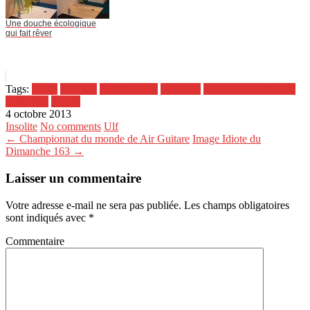
Une douche écologique
qui fait rêver
Tags:
greffe
mélange
multilégumes
optimiser
plant pomme de terre
plantation
tomate
4 octobre 2013
Insolite
No comments
Ulf
← Championnat du monde de Air Guitare
Image Idiote du
Dimanche 163 →
Laisser un commentaire
Votre adresse e-mail ne sera pas publiée.
Les champs obligatoires
sont indiqués avec
*
Commentaire