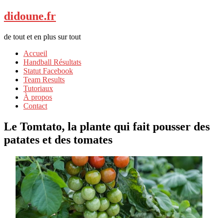
didoune.fr
de tout et en plus sur tout
Accueil
Handball Résultats
Statut Facebook
Team Results
Tutoriaux
À propos
Contact
Le Tomtato, la plante qui fait pousser des
patates et des tomates