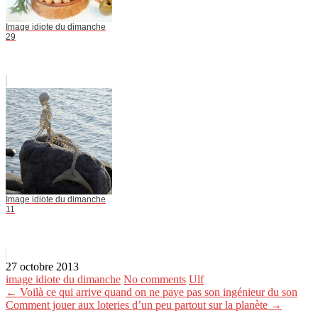
Image idiote du dimanche
29
Image idiote du dimanche
11
27 octobre 2013
image idiote du dimanche
No comments
Ulf
← Voilà ce qui arrive quand on ne paye pas son ingénieur du son
Comment jouer aux loteries d’un peu partout sur la planète →