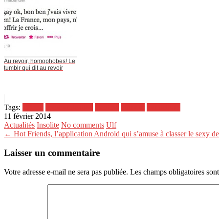
Au revoir, homophobes! Le
tumblr qui dit au revoir
Tags:
affiche
communication
élection
humour
municipale
11 février 2014
Actualités
Insolite
No comments
Ulf
← Hot Friends, l’application Android qui s’amuse à classer le sexy 
Laisser un commentaire
Votre adresse e-mail ne sera pas publiée.
Les champs obligatoires son