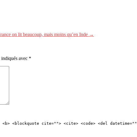
rance on lit beaucoup, mais moins qu’en Inde →
t indiqués avec
*
 <b> <blockquote cite=""> <cite> <code> <del datetime=""