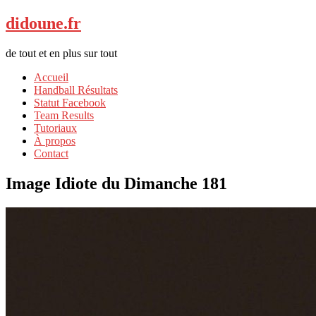
didoune.fr
de tout et en plus sur tout
Accueil
Handball Résultats
Statut Facebook
Team Results
Tutoriaux
À propos
Contact
Image Idiote du Dimanche 181