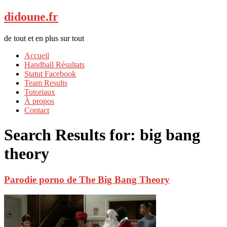
didoune.fr
de tout et en plus sur tout
Accueil
Handball Résultats
Statut Facebook
Team Results
Tutoriaux
À propos
Contact
Search Results for:
big bang
theory
Parodie porno de The Big Bang Theory