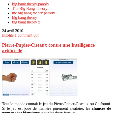
big bang theory parody
The Big Bang Theory
the big bang theory parody
big bang theory
big bang theory x
24 avril 2010
Insolite
1 comment
Ulf
Pierre-Papier-Ciseaux contre une Intelligence
artificielle
Tout le monde connaît le jeu du Pierre-Papier-Ciseaux ou Chifoumi.
Si le jeu est joué de manière purement aléatoire, les
chances de
gagner sont identiques
pour les deux joueurs.