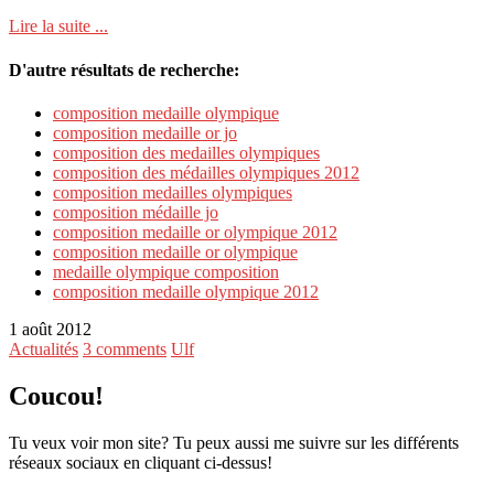
Lire la suite ...
D'autre résultats de recherche:
composition medaille olympique
composition medaille or jo
composition des medailles olympiques
composition des médailles olympiques 2012
composition medailles olympiques
composition médaille jo
composition medaille or olympique 2012
composition medaille or olympique
medaille olympique composition
composition medaille olympique 2012
1 août 2012
Actualités
3 comments
Ulf
Coucou!
Tu veux voir mon site? Tu peux aussi me suivre sur les différents
réseaux sociaux en cliquant ci-dessus!