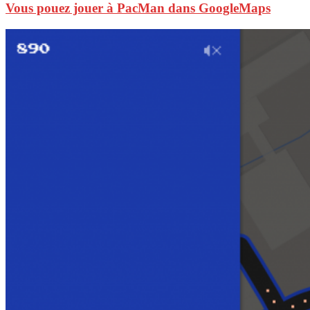
Vous pouez jouer à PacMan dans GoogleMaps