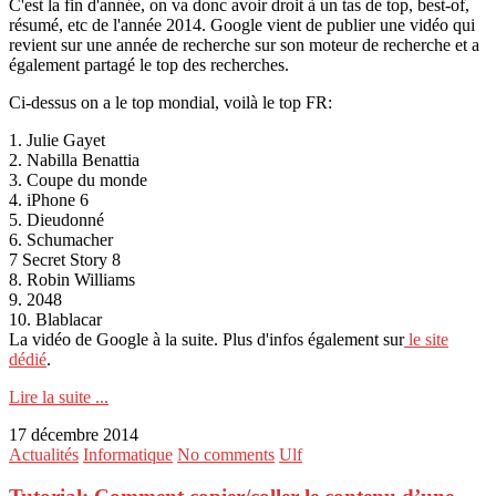
C'est la fin d'année, on va donc avoir droit à un tas de top, best-of,
résumé, etc de l'année 2014. Google vient de publier une vidéo qui
revient sur une année de recherche sur son moteur de recherche et a
également partagé le top des recherches.
Ci-dessus on a le top mondial, voilà le top FR:
1. Julie Gayet
2. Nabilla Benattia
3. Coupe du monde
4. iPhone 6
5. Dieudonné
6. Schumacher
7 Secret Story 8
8. Robin Williams
9. 2048
10. Blablacar
La vidéo de Google à la suite. Plus d'infos également sur
le site
dédié
.
Lire la suite ...
17 décembre 2014
Actualités
Informatique
No comments
Ulf