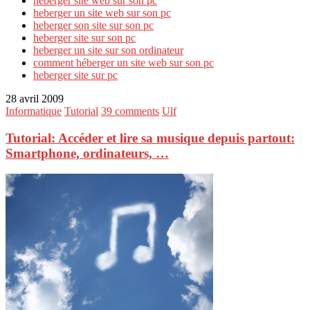
heberger site web sur son pc
heberger un site web sur son pc
heberger son site sur son pc
heberger site sur son pc
heberger un site sur son ordinateur
comment héberger un site web sur son pc
heberger site sur pc
28 avril 2009
Informatique
Tutorial
39 comments
Ulf
Tutorial: Accéder et lire sa musique depuis partout:
Smartphone, ordinateurs, …