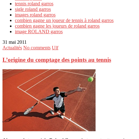
tennis roland garros
sigle roland garros
images roland garros
combien gagne un joueur de tennis à roland garros
combien gagne les joueurs de roland garros
image ROLAND garros
31 mai 2011
Actualités
No comments
Ulf
L’origine du comptage des points au tennis