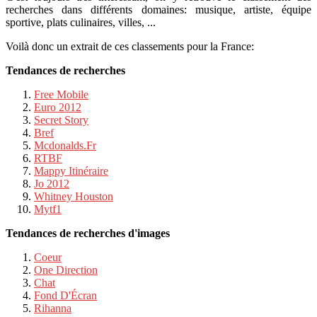
recherches dans différents domaines: musique, artiste, équipe
sportive, plats culinaires, villes, ...
Voilà donc un extrait de ces classements pour la France:
Tendances de recherches
Free Mobile
Euro 2012
Secret Story
Bref
Mcdonalds.Fr
RTBF
Mappy Itinéraire
Jo 2012
Whitney Houston
Mytf1
Tendances de recherches d'images
Coeur
One Direction
Chat
Fond D'Écran
Rihanna