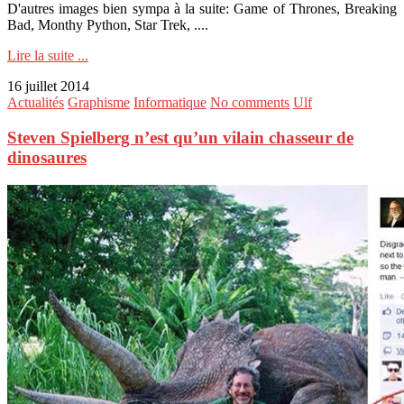
D'autres images bien sympa à la suite: Game of Thrones, Breaking
Bad, Monthy Python, Star Trek, ....
Lire la suite ...
16 juillet 2014
Actualités
Graphisme
Informatique
No comments
Ulf
Steven Spielberg n’est qu’un vilain chasseur de
dinosaures